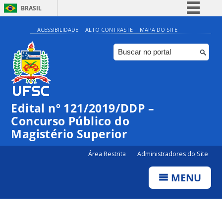
BRASIL
Simplifique!
ACESSIBILIDADE
ALTO CONTRASTE
MAPA DO SITE
Comunica BR
Participe
Acesso à informação
Legislação
Edital nº 121/2019/DDP –
Canais
Concurso Público do
Magistério Superior
Área Restrita
Administradores do Site
MENU